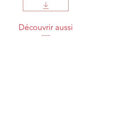
Découvrir aussi
hôtellerie
restauration
ressources
humaines