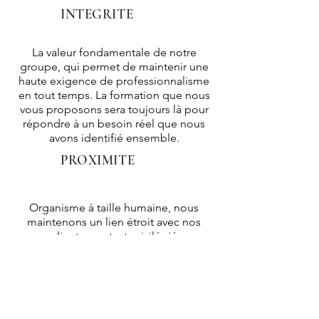
INTEGRITE
La valeur fondamentale de notre
groupe, qui permet de maintenir une
haute exigence de professionnalisme
en tout temps. La formation que nous
vous proposons sera toujours là pour
répondre à un besoin réel que nous
avons identifié ensemble.
PROXIMITE
Organisme à taille humaine, nous
maintenons un lien étroit avec nos
clients, contact privilégié
indispensable pour être au plus près
de vos besoins;
mais également avec les stagiaires
dans le suivi post-formation de la mise
en application, un service après-vente